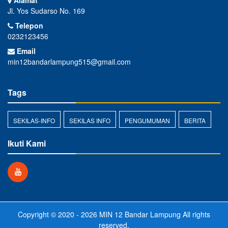
Alamat
Jl. Yos Sudarso No. 169
Telepon
0232123456
Email
min12bandarlampung515@gmail.com
Tags
SEKILAS-INFO
SEKILAS INFO
PENGUMUMAN
BERITA
Ikuti Kami
Copyright © 2020 - 2026
MIN 12 Bandar Lampung
All rights
reserved.